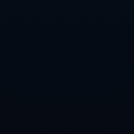
在不牺牲购彩体验的前提下 确保公益金比例的稳定 与资金流
向的透明。通过在产品介绍与活动宣传中 清晰呈现“购彩支
持全民健身 青少年体育 公益事业”的逻辑 可以让彩民意识到
自己参与中国体育彩票2026世界杯 不仅是为比赛增添乐趣 也
是在以一种可持续的方式投票支持体育与公益。这样的认知
反哺 反过来又强化了奖池机制的社会价值与正当性 让“看球
购彩 做公益”形成更加完整的闭环。
上一篇：世界杯竞猜官网：赔率解读精准抓住赚钱机会
下一篇：世界杯直播在线观看高清比赛盛况
新闻资讯
C罗揭露与鲁尼内维尔关系并非友谊的真相
2026-08-09
阿根廷与厄瓜多尔较量历史数据分析能否爆冷揭晓真相
2026-08-09