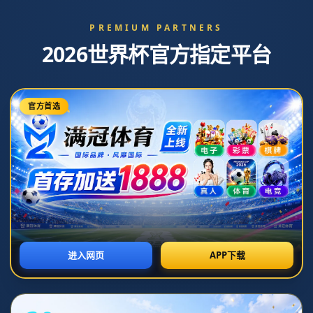
主页
>
新闻中心
新闻中心
中国体育彩票2026世界杯：奖池设置及奖金分配
作者：BETWAY
发布时间2026-07-06T10:34:14+08:00
中国体育彩票2026世界杯奖池设置及奖金分配深度解析
在全球顶级足球赛事中，世界杯既是竞技巅峰，也是体育公
益与大众娱乐的重要载体。伴随2026世界杯临近，中国体育
彩票围绕本届赛事推出的竞猜玩法、奖池机制与奖金分配方
案，正成为彩民与球迷关注的焦点。相比以往，如何科学设
计奖池、合理分配奖金、兼顾购彩体验与公益属性，已经不
再只是技术问题，而是体现国家体育彩票制度成熟度与公信
力的关键切面。围绕“中国体育彩票2026世界杯 奖池设置及