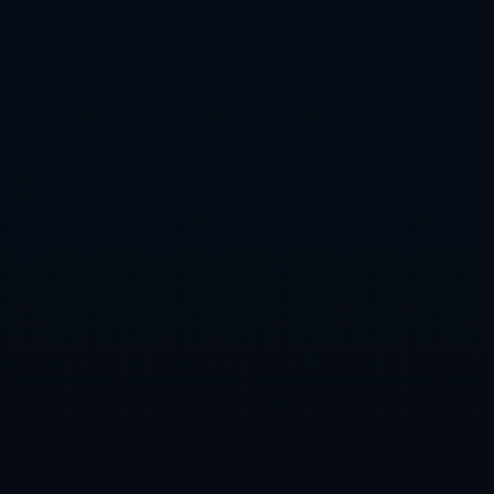
上一篇：世界杯安全下注平台：押注心得经验分享
下一篇：中国体育彩票2026世界杯：奖池设置及奖金分配
新闻资讯