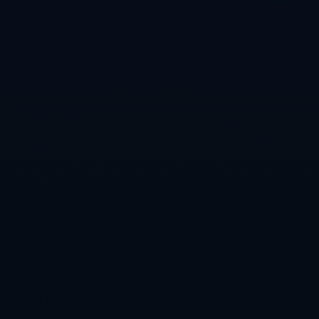
来,才能在这场全球瞩目的盛事中,享受观赛乐趣的同时,更稳
健地把握每一次潜在的盈利时刻。