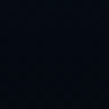
世界杯买球平台历史及发展趋势
2026-08-08
希爾德：追夢是個贏家，並承擔輸球責任，我對他的這一舉動深表敬佩.
2026-08-08
热刺主帅孔蒂呼吁继续引援以增强争冠实力
2026-08-08
全球瞩目的足球盛宴探秘世界杯最具竞争力强队表现与战略解析
2026-08-08
WTT多哈冠军赛：梁靖崑三局完胜挺进男单16强
2026-08-08
2026世界杯外围赛程安排时间表
2026-08-08
相关产品