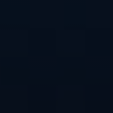
概率存在差异,且有充分数据支持时,就是价值投注的机会。
资金管理与风险控制决定你能走多远
即便在世界杯竞猜官网上拥有精准赔率解读能力,如果缺乏资
金管理意识,也很难真正做到持续盈利。合理的做法是为整届
世界杯设定一个总体预算,将每次投注金额控制在总资金的一
定比例之内,例如2到5之间,避免因一两场输赢而情绪失衡。很
多玩家在连赢几场后选择加大注码,甚至all in,一旦遇冷门就前
功尽弃。懂得解读赔率的人,同时也会尊重概率的随机性,明白
任何结果只要概率不是零,就可能发生。因此,分散风险、避免
重注押单场是长期稳定的基础。
利用数据与信息提高赔率解读的准确度
随着数据分析工具与资讯平台的不断丰富,世界杯竞猜官网的
用户不再只能依赖直觉和印象。通过参考球队场均进球、射
门次数、控球率、预期进球值xG等数据,可以对比分、大小球
等玩法进行更有依据的判断。例如,当两支球队都擅长攻守转
换、前锋状态火热,而机构在大小球盘口上仅开出2到2.25的界
线时,可以结合历史交锋与战术风格,判断大球赔率是否存在被
低估的空间。同时,伤病信息、气候条件、比赛地海拔甚至裁
判尺度,都可能对赛果产生微妙影响。越多维度的信息被纳入