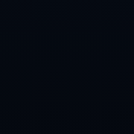
红魔曼联面临危机盼逆袭布伦特福德终止五场不胜颓势
2026-08-09
世界杯让球站：足球文化深度体验
2026-08-09
全运会女排激战：江苏击败河南
2026-08-09
2021賽季中超聯賽蘇州賽區賽程表.
2026-08-09
裏弗斯：訓練營的經歷讓隆多深陷其中 他註定要走上執教道路.
2026-08-09
又一個“無私”的團隊能打出多少經典時刻？期待吧.
2026-08-09
相关产品