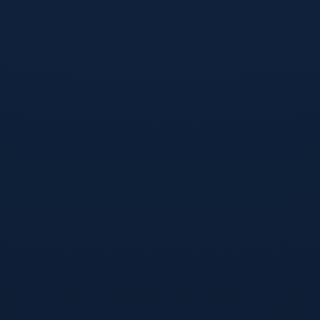
乱。但从经验来看 并不是玩法越多越好 关键在于选择自己理
解最深的那几种。比如 对战术节奏和控球能力理解较深的玩
家 可能更擅长大小球玩法 通过判断两队的攻防倾向 来预测
进球总数 而不是非要猜谁赢谁输；对球队战意和心态研究较
多的人 则可以结合让球盘 分析热门球队是否有足够动力大
胜。不要因为平台强调某个玩法回报率高 就盲目参与 如果你
连规则都没弄清楚 或者无法准确理解盘面变化 那种下注更接
近碰运气。经验丰富的玩家通常只专注一两种自己最熟悉的
玩法 长期下来 既能降低失误率 也更容易总结规律。