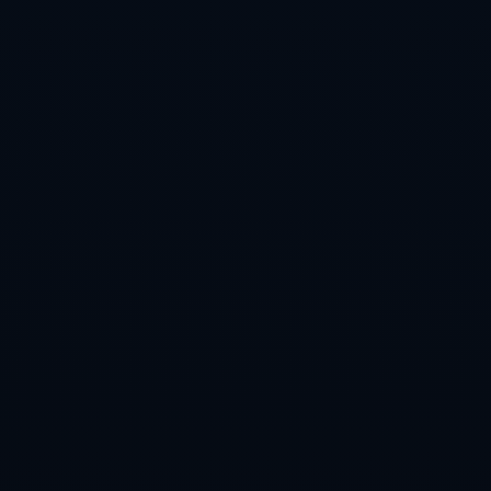
世界杯比赛往往在深夜进行 长时间熬夜看球 人的情绪和判断
力都会受到影响 很多不理智的下注 都发生在疲惫和兴奋交织
的时刻。比如 连赢几场后 产生“自己状态爆棚”的错觉 于是
开始尝试平时根本不敢玩的高风险玩法 或者随意跟单所谓
“大神推荐” 又或者 连续几场判读失误 便开始怀疑所有分析
走向完全凭感觉下注。经验告诉我们 情绪一旦被比分牵着走
押注就很难再保持客观 因此 不少老玩家都会给自己设定两条
隐形规则 一是每天只看和下注有限场次 不追所有比赛 二是