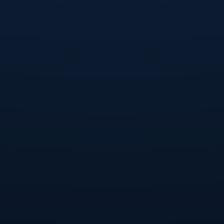
数据建模与盘口对比
是第二层策略。传统的胜平负概率可以
通过Elo评分、xG数据和球队近十场表现建模后得出初步结
论，再拿去对比博彩公司给出的赔率。如果模型测算的胜率
远高于赔率隐含概率，就存在“正期望值”选择。注意模型需
要动态更新：世界杯淘汰赛通常节奏更慢、犯规率更高，直