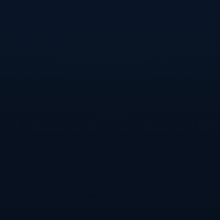
接照搬小组赛样本会产生偏差。