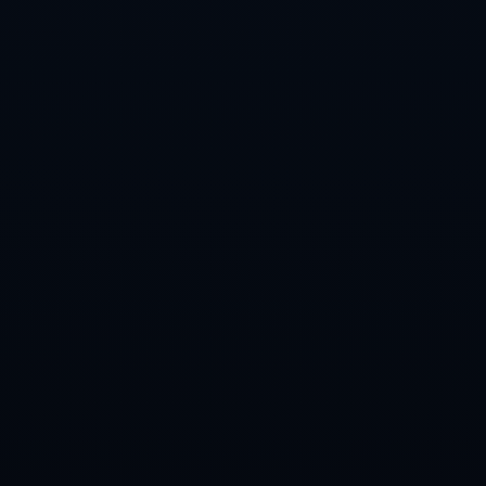
梅西客战慕尼黑三度无功而返 是否会再度止步欧冠16强
2026-08-06
2026世界杯买球新人必读操作指南
2026-08-06
实况8中超风云中的最佳阵容与战术深度解析揭秘中超顶级球队策略与实力对比
2026-08-06
相关产品