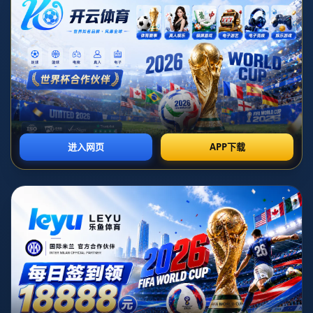
的调研，“参与竞猜的球迷中有62%表示，下注后他们关注的
比赛数量翻倍，并且会主动学习更多战术和球员背景”。这种
数据驱动的观赛方式，将抽象的赛场变量转化为可感知的心
理波动。当预测与赛事走势不断交织时，临场体验会被放
大，一场普通的小组赛也能具备淘汰赛的紧张感。
值得注意的是，2026世界杯渠道碎片化趋势显著，观众不再
依赖单一渠道获取赔率或赛况。社交平台直播间、数据分析
博客、球迷自媒体都在不断刷新信息流，使得竞猜行为更像
是一种跨平台协作的体验。比如某足球社区就曾在2024欧洲
预选赛期间推出“实时赔率热力图”，用户可以依据热度筛选
潜在冷门，从而延伸到更丰富的观赛讨论。
“兴趣驱动型竞猜”正在取代传统的“收益驱动型”。许多年轻
球迷设定“小额注资”的个人原则，在确保风险可控的基础
上，把竞猜视为维护社交圈的话题工具。他们在赛前开设“对
冲讨论会”，用私密群聊分享观赛清单与预测灵感，甚至会在
比赛进行中根据场上态势调整情绪管理策略。竞猜资金不再
是唯一衡量标准，反而是信息质量、互动深度以及赛后反思
的能力决定了观赛体验的新层次。