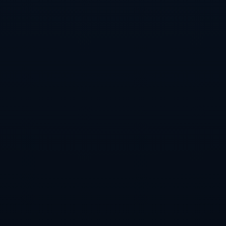
综合来看，2026世界杯将成为“竞猜行为与观赛体验深度融
合”的试验场：球迷借助跨平台信息流和智能分析技术，将个
人情感投注到赛事叙事中；平台则通过透明机制与互动设
计，让风险意识与娱乐张力保持平衡。正是在这种动态平衡
下，观赛不再被动，竞猜也不再孤立；两者交织所产生的认
知与情感价值，构成新时代世界杯文化的重要组成。