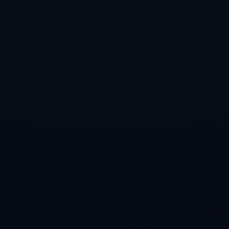
上一篇：世界杯預選賽12強賽積分榜排名規則.
下一篇：安托萬·格列茲曼 法國真正的"關鍵先生""新坎特＂.
新闻资讯
泰晤士：格伊成为曼城后防补强头号目标，准备明夏大幅换血
2026-08-08
2026世界杯比分：淘汰赛阶段进球数解析
2026-08-08
唐斯31+10助尼克斯止猛龙8连败 雄鹿大胜公牛
2026-08-08
瓦拉內：在皇馬第一次迎接C羅我很從容！.
2026-08-08
世界杯买球入口分析和值得推荐平台
2026-08-08