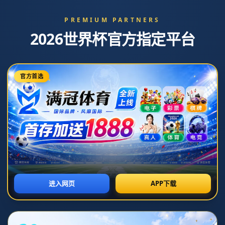
主页
>
新闻中心
新闻中心
歐足聯官宣取消歐戰客場進球規則.
作者：BETWAY
发布时间2026-07-06T10:34:14+08:00
**欧足联官宣取消欧战客场进球规则，带来哪些深远影响？
**
近年来，欧洲足球联赛的规则调整成为球迷热议的话题。*就
在近日，欧足联（UEFA）正式宣布取消施行已久的欧战客
场进球规则*，这一决定迅速在足球圈内掀起波澜。从1965年
出台以来，客场进球规则一直是欧洲赛事的一大策略核心，
而如今被废除的消息也让不少人感到意外和疑惑。那么，为
何要取消这一规则？它将对欧洲赛事产生怎样的改变？本文