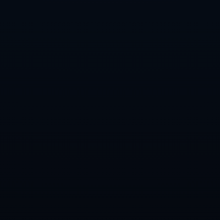
世界杯投注赛前信息如何收集
2026-08-08
相关产品
拜仁官方宣布魯梅尼格卸任董事會主席 卡恩接任.
倒黴的莫拉塔三度進球 卻都因越位被吹掉.