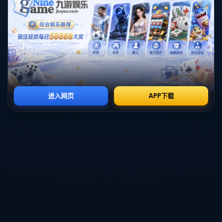
取消这一规则后，**比赛将不再计入客场进球优势**，而以
两回合总比分持平的情况下直接进入加时赛甚至点球大战。
对此，媒体和球迷的反应不一，但大体可以归纳为以下几点
影响：
1. **战术选择更加灵活**：球队不用再针对客场进球问题安
排复杂的战术组合。这可能让比赛的内容更加丰富，无论是
主场还是客场，双方都只能通过单纯的进球多寡决定命运。
例如，以前一些球队可能在第一回合采取保守打法，再在回
归主场时全力一搏；规则取消后，单向保守的情况可能减
少。
2. **延长比赛时间的可能性提升**：由总比分持平直接进入
加时或点球的方案，很可能会大幅增加加赛出现的频率。这
无疑将提高淘汰赛的紧张感，而点球大战的不可预测性也将
为比赛带来更多悬念。
3. **对小球队的影响**：一些小球队往往通过客场进球优势
创造“黑马奇迹”。规则取消后，弱队维护小比分战术的难度
加大，豪门球队与小球队之间的竞技不平衡有可能被进一步
放大。