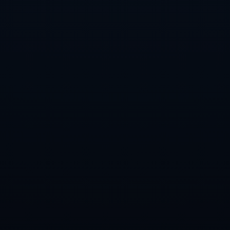
聯賽杯第3輪萊斯特城0-2阿森納 佩佩造烏龍恩凱迪亞破門鎖定勝局.
2026-08-08
相关产品
本-戴維斯：足總杯對我們來說非常特別，希望今年球隊能走得更遠.
安切洛蒂與埃弗頓俱樂部達成友好和解 稅務爭議得以解決.