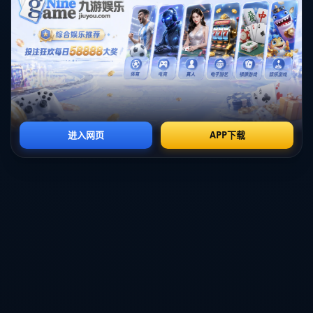
出發。**他的到來可能改變中國球員訓練的方法，更新球隊
的戰術體系，進而提高整體競技水準**。這不僅有助於中國
隊在短期內取得良好成績，更重要的是，將為中國足球的長
遠發展奠定基礎，這也是中國足球亟需的長期目標。
總之，**克林斯曼可能執教中國國家隊的消息**，為中國足
球的未來增添了無限遐想。對於中國足球來說，這或許是一
個值得期待的新起點。