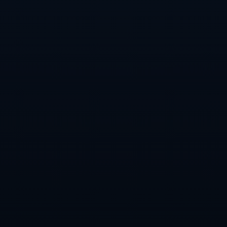
18歲挪威天才謝爾德魯普拒利物浦 投奔葡超豪門 轉會費1400萬歐元.
2026-08-07
英國歷史轉會紀錄：恩佐1.07億英鎊最貴、曼聯曼城藍軍多次上榜.
2026-08-07
世界杯买球平台：一站式足球投注服务平台
2026-08-07
因紮吉宣布從貝內文托辭職 因輸球感到孤獨.
2026-08-07
英超第10輪埃弗頓1-2曼聯 安東尼進球 C羅成史上首位收獲俱樂部第700個進球.
2026-08-07
西班牙國家隊歷屆歐洲杯戰績.
2026-08-07
相关产品