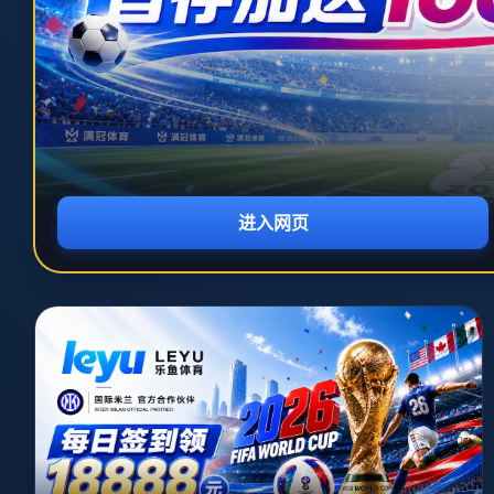
主页
>
新闻中心
新闻资讯
新闻中心
穆斯
巴薩確認阿勞霍腿筋受傷，球員預計休戰至9月中旬.
**巴萨确认阿劳霍腿筋受伤，球员预计休战至9月中旬：对球队的影
响及应对策略** *足球世界，伤病总是令球迷与球队头疼的难题，而
作者：BETW
巴萨后防核心之一阿劳霍最近的伤情无疑为球队新赛季的征程增添了
变数
**穆斯卡特
旁边麦当劳招牌完好无损，网友：女神易逝，金拱门永
在近年来的足
昨夜的一场大雨，把这座城市的霓虹冲刷得有些恍惚，却也无意间制造了一
斯卡特以其出
幕足以刷屏社交媒体的体育名场面。在市中心体育馆外，一位被球迷视为
“女神”的女子篮球明星，在雨幕中擦肩而过，身后的麦当劳金色拱门招牌被
港队。
打
**穆斯卡特
阿萊格裏：國米配得上榜首，不奪冠就沒懂球隊.
穆斯卡特，作
**阿莱格里：国米配得上榜首，不夺冠就没懂球队** 在激烈的意
甲联赛中，国际米兰以其出色的表现牢牢占据着榜首位置。尤文
力的极大认可
图斯主帅阿莱格里对这支球队的称赞不仅表明了对国米实力的认
卡特的**慧
可，更指出了意甲冠军
唐渺：雖然欠薪 但還是特別感謝老板.
**海港队的攻