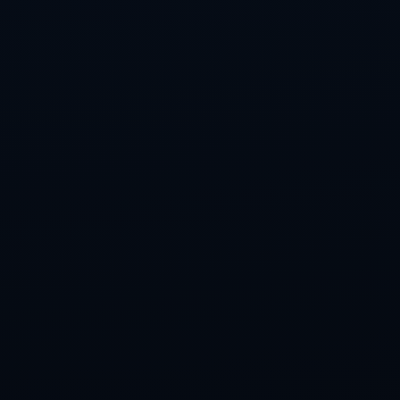
0 韋爾斯貢獻26+6 拉文得到29分 灰熊八人得分上雙輕松戰勝公牛.
旁边麦当劳招牌完好无损，网友：女神易逝，金拱门永存
2026-08-06
雖然欠薪 但還是特別感謝老板.
2026-08-06
阿森納可能簽下梅裏諾並引進新前鋒以增強首發競爭力.
2026-08-06