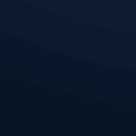
邮箱：admin@zh-cng-betwaysports.com
地址：天津市市辖区南开区体育中心街道
**鲍世蒙的出