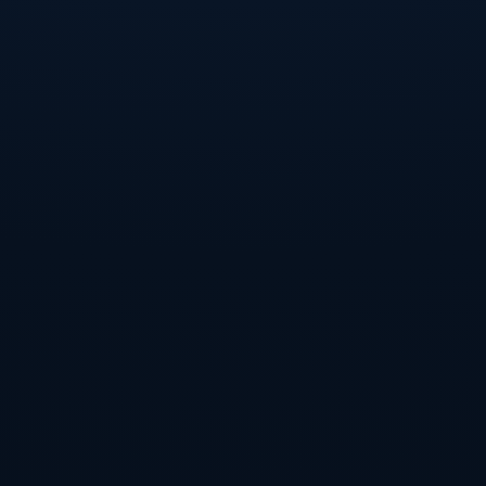
世蒙在这场比赛中的发挥是无可挑剔的。他在场上不仅**跑位积
我们可以看到鲍世蒙如何在比赛中抓住每一次机会，帮助球队攻
们对他的未来充满期待。