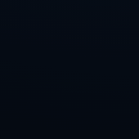
上一篇：英超第
新闻资讯
巴薩確認
阿萊格裏
世界杯买
相关产品