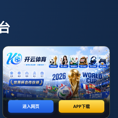
0571-7649031
联系我们
全国服务热线：
在
线
客
服