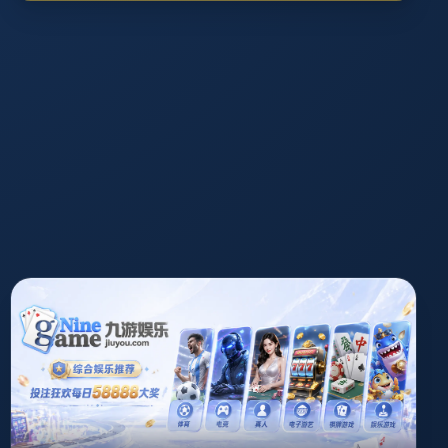
們很享受海港的攻勢足球.
了教练组对阵容的完美调配。在最近的一场比赛中，穆
别是对于鲍世蒙的选择，让我们看到了一个更具活力的海
明智的选择。这次他让鲍世蒙首发，无疑是对这名球员能
球队贡献了不可或缺的力量。他的表现无疑证明了穆斯