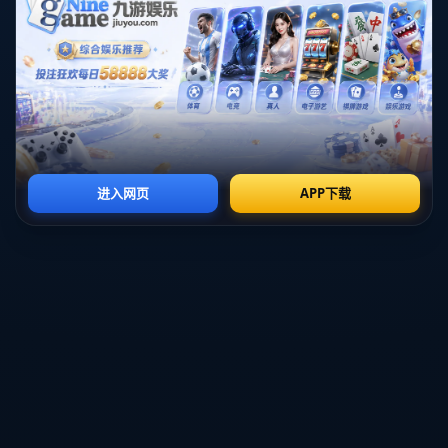
這方面，亞洲鄰國日本可提供一個成功範例。日本在20世紀
90年代開始將年輕球員送往歐洲培訓，從而使得國家隊實力
迅速增長。這個策略不僅讓日本球員在技術上更加精進，也
使他們在國際賽場上表現更具競爭力。像香川真司和長谷部
誠等在歐洲大聯盟中取得成功的球員，都是這一戰略的受益
者，為日本足球提供了寶貴的國際經驗。