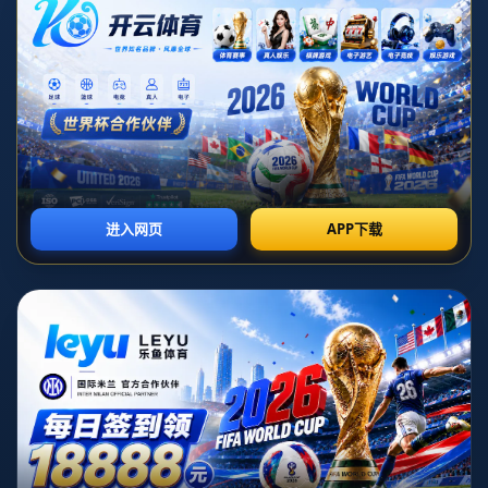
在全球足球運動高速發展的背景下，中國足協正積極探索通
過歸化球員提升國內足球水平的新路徑。*將歸化球員安排到
海外聯賽*，讓他們獲得國際比賽經驗，不僅能加速提升球員
自身的實力，還能為國家隊帶來更多發展機會。這項舉措不
僅在於運動技術層面的提升，還涉及到多方利益的權衡與挑
戰。
**歸化球員的留洋意義**