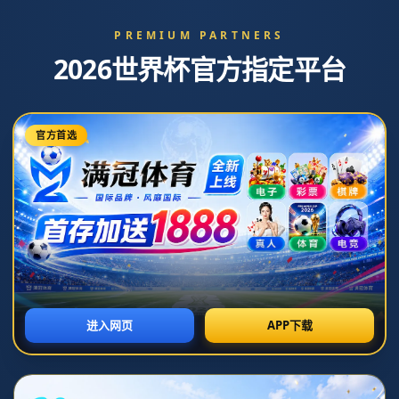
主页
>
新闻中心
新闻中心
西甲第35輪皇家馬德裏2-2塞維利亞 克羅斯助攻+造烏龍.
作者：BETWAY
发布时间2026-07-06T10:34:14+08:00
**西甲第35轮 皇马2-2战平塞维利亚，克罗斯大放异彩**
对于关注西甲联赛的球迷来说，皇家马德里和塞维利亚的焦
点之战始终充满戏剧性。本赛季第35轮，这场比赛没有让人
失望。最终比分定格在**2-2**，但这不仅仅是一场平局，更
是一场涵盖了意外与实力的较量。其间，皇马中场核心**托
尼·克罗斯**以助攻和制造乌龙球的表现成为赛场焦点，为球
迷留下了深刻印象。