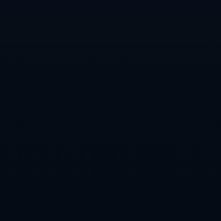
为未来找到更为合理的解决方案。
上一篇：2020東京奧運會女子足球項目抽簽.
下一篇：達倫·本特評今夏英超兩筆最糟轉會 芒特及哈弗茨被點名！.
新闻资讯
世界杯下注：奖金最大化的秘笈分享
2026-08-06
羅馬諾：熱刺接近簽下克羅地亞16歲天才中後衛沃斯科維奇.
2026-08-06
马卡：阿隆索自己也不知道，是否有足够的时间带
2026-08-06
2026世界杯夺冠赔率：冷门球队逆袭可能性分析
2026-08-06