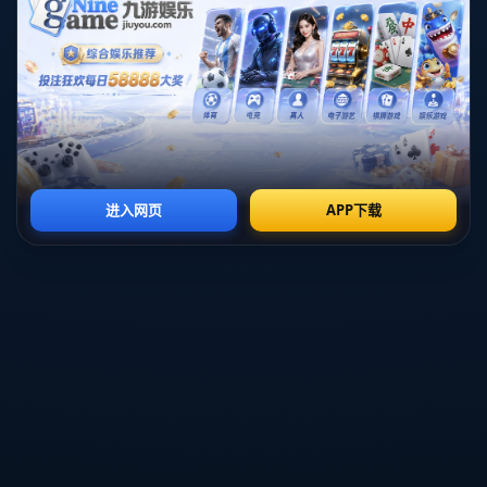
**成功的案例和失败的教训**
在此背景下，**北京中赫国安**的做法颇具借鉴意义。作为
联赛的一支劲旅，国安通过优化内部管理、加大青训投入，
不仅控制了成本，还实现了联赛成绩的稳定。这显示出，合
理规划与投入，可以助力俱乐部在竞争中保持良好状态。