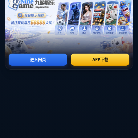
**培训与未来**
为了扭转这一趋势，巴西的青训系统正在进行一系列改革，
力求维持并提升巴西球员在国际舞台上的竞争力。在这些背
景下，未来巴西球员是否能重新在欧洲五大联赛中浓墨重
彩，仍将取决于多方面的努力与机遇。
总的来说，巴西球员数量在本赛季创下新低并不是偶然，它
是多个因素叠加作用的结果。未来这种趋势是否会延续，值