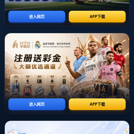
**巴西球员的角色转变**
不仅如此，巴西国内足球市场的变化也值得关注。近年，**_
巴西国内联赛的竞争力提升，吸引了更多中生代球员回流
_**，并且越来越多的新星球员选择在本土发展。这在一定程
度上导致了输出到欧洲顶级联赛的球员数量下降。
**案例分析：内马尔的转会启示**
近年来，内马尔的转会动向成为巴西球员在欧洲市场的一个
缩影。他的转会引发了对巴西球员在欧洲市场估值的重新审
视。**内马尔的高额转会费和薪资对有意引进巴西球员的俱
乐部产生了重要影响**，同时也提醒各大俱乐部在大手笔引
援时需更为谨慎。