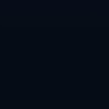
/22賽季歐冠小組賽第5輪的比賽*讓人看到了榮譽、意志、團隊
的心中，成為其難以忘懷的珍貴記憶。