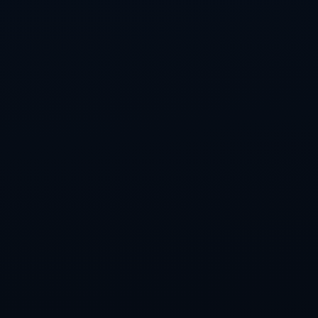
合作以及對足球純粹的熱愛。不論結果如何，這些比賽都將深