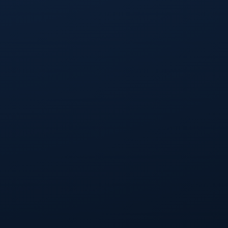
面對切爾西，上半場0-1落後的情況下，憑藉迪巴拉和
片，讓人欲罷不能。同時也證明了尤文圖斯在艱難局勢下依