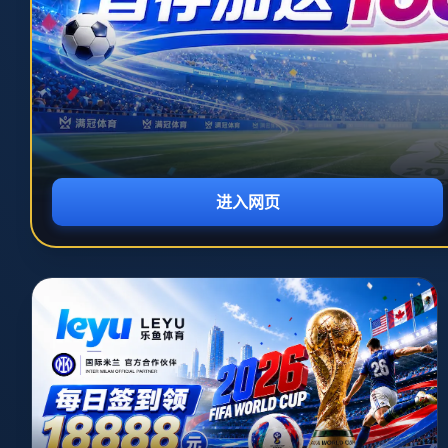
主页
>
新闻中心
新闻资讯
新闻中心
21／
21／22賽季歐冠聯賽基輔迪納摩陣容.
**基辅迪纳摩的2021/22赛季欧冠阵容全解析** 在
2021/22赛季的欧洲冠军联赛中，基辅迪纳摩作为
作者：BETW
乌克兰足球的常青树，再次展现了他们的实力和决
心。**本赛季的基辅迪纳摩阵容不仅深度十足*
**21/22
英媒揭：切爾西搶占奧斯梅恩！熱刺槍手加入！.
本季歐洲冠軍
**英媒曝料：切尔西猛攻奥斯梅恩！热刺与阿森纳争抢加入战局
影響著小組出
** 英格兰足球市场再掀风云，而这次的焦点人物是意甲头号射手
维克托·奥斯梅恩。这位在那不勒斯效力的尼日利亚锋霸正受到欧
**豪門對決，
洲顶级俱乐部的疯狂
本輪比賽中的
世界杯投注官网：新人专享送彩金超值活动
利亞雷亞爾，
世界杯投注官网新人专享送彩金超值活动全景解析前言：
世界杯周期向来被视为体育博彩流量与热度的黄金窗口，
這場勝利不僅
而“世界杯投注官网：新人专享送彩金超值活动”这一话题
**強勢崛起的
之所以引发关注，在于它不仅满足了首投玩家探索赛事
2026世界杯直播：国内外平台推荐榜
另一場備受關