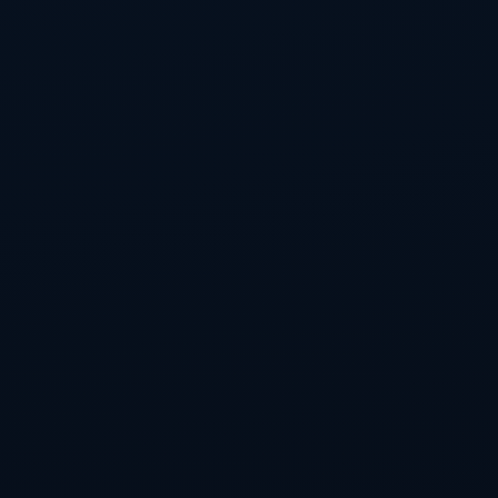
內馬爾與姆巴佩*的組合讓巴黎聖日耳曼的進攻線充滿威