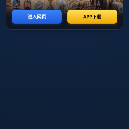
擊戰術，4-0大勝本菲卡，提前鎖定F組第一的位置。這場比賽
洲豪門們關注的焦點。
，體現頑強意志**