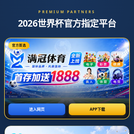
主页
>
新闻中心
新闻中心
奥尔莫因注册延迟缺席联赛揭幕战球队面临挑战
作者：BETWAY
发布时间2026-07-06T10:34:14+08:00
在日益竞争激烈的体育赛事中，球队的注册与注册延迟问题
显然是一个重要的焦点。奥尔莫因足球队因注册延迟缺席了
新赛季的联赛揭幕战，这对球队而言不仅是一个巨大的损
失，更是一个严峻的挑战。本文将从四个方面详尽探讨奥尔
莫因注册延迟缺席联赛揭幕战所面临的挑战。这四个方面包
括球队士气的影响、战术准备不足、与其他球队的竞争压
力，以及品牌形象与赞助方的关系。通过深入的分析，我们
将更好地理解注册问题对奥尔莫因足球队的深远影响。