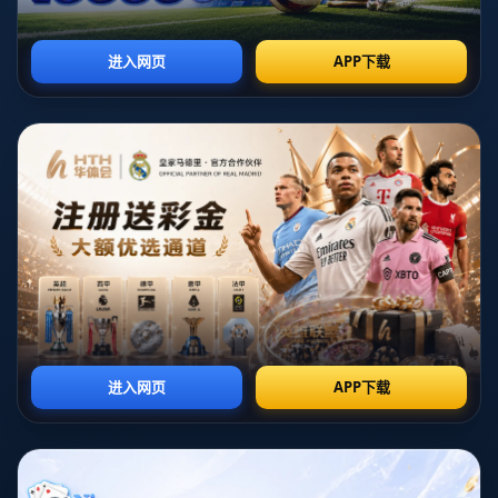
索机会。
在没有正式比赛的检验下，教练及球队难以真实评估战术的
有效性与可行性。这种情况下，即使球队在平时训练中表现
良好，依然无法确保在真正的比赛中能够发挥出色。缺乏实
战也使得球员对于球队的战术执行力可能产生动摇。
更为重要的是，随着赛季的推进，若其他球队在首次亮相中
充分展现了实力，奥尔莫因将不得不面对更强的对手，面对