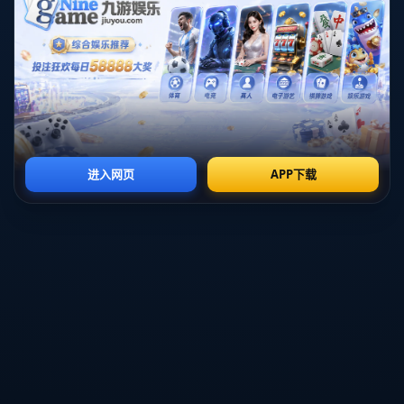
的竞争压力也随之增加，在这样的背景下，球队很有可能在
后续比赛中被迫调整甚至改变原有的战术思路，这无疑是对
球队根基的新的挑战。
3、与其他球队的竞争压力
在职业联赛中，联赛揭幕战往往是重要的开端。由于奥尔莫
因注册延迟，球队将面临更多来自其他球队的竞争压力，这