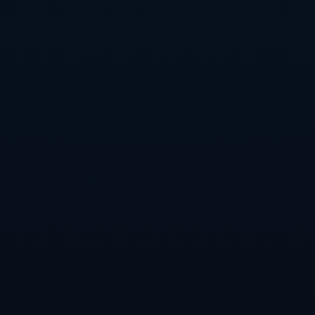
从球队层面来说，这场2比1的客场胜利意义重大。在赛程密
集、阵容不整的情况下，皇马依旧在客场完成逆转，全队展
现了极强的抗压能力与比赛控制力。这场胜利让皇马继续紧
追榜首的巴塞罗那，在积分榜上保持与死敌的微弱差距，令
西甲冠军之争保持白热化。任何一个失误都可能影响最终走
向，因此每一场胜利都显得格外珍贵。对安切洛蒂而言，这
样一场带有“硬度”的客场逆转，将进一步增强球队的自信
心，也强化了他对当前战术框架和人员组合的信任。