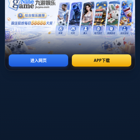
点，近距离补射率先得分，主场球迷的欢呼瞬间点燃了现场
的气氛。比分落后让皇马不得不加快攻势，安切洛蒂在场边
不断调整站位，鼓励球员增加无球跑动与前插，卡马文加和
巴尔韦德轮番从二线压上，试图通过中路渗透制造空当。这
种变化的直接受益者，就是一直在寻找机会的罗德里戈。此
时的他不再只是拉边突击者，而是更多地出现在禁区弧顶与
肋部空间，用灵活的跑位牵制并攻击对手的防线空隙。
比赛的转折点出现在下半场中段，皇马通过一次耐心倒脚将
阿拉维斯整体防线向一侧压缩，克罗斯在中路突然送出一脚
极具穿透力的直塞球，撕开了主队防线的肋部空当。罗德里
戈心领神会，巧妙前插反越位成功，在禁区内拿球后稍作调
整，冷静推射远角得手。皮球贴着草皮划过，击败了门将的
扑救，将场上比分改写为1比1平。这一进球不仅是技术与跑
位的结合，更是心理素质的体现。长期在豪门面对质疑、经
历替补与伤病的罗德里戈，在压力之下展现出了顶级前锋的
冷静与效率。
扳平比分后，比赛完全进入皇马的节奏。阿拉维斯体能和注
意力开始下滑，防线站位略显松动，皇马在中前场的传切配
合逐渐打出流畅感。安切洛蒂见势再度做出调整，让球队在