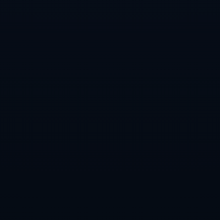
上一篇：曼联跟队：摩洛哥足协不会同意马兹拉维出战伯恩茅斯
下一篇：1-2！欧冠巅峰对决：14亿豪门惨遭逆转近8场2胜
新闻资讯
帕森斯談三巨頭加瓊斯的太陽隊將給雷霆帶來困擾.
2026-08-07