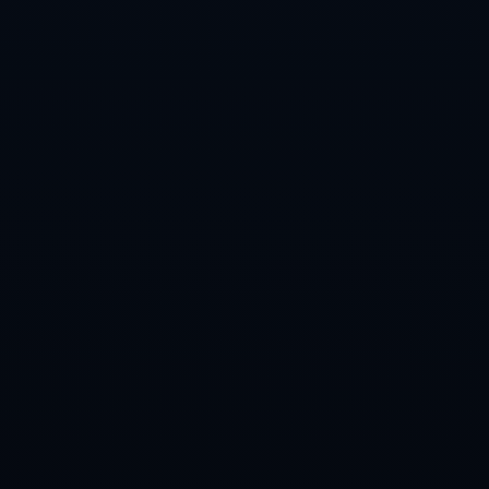
达洛特坚定信心 葡萄牙团队无畏竞争 C罗激励全队士气
2026-08-07
足球報：鄧涵文與劉殿座將自由身加盟中超新軍武漢三鎮.
2026-08-07
2021賽季中超聯賽蘇州賽區賽程表.
2026-08-07
世界杯买球平台历史及发展趋势
2026-08-07
热刺主帅孔蒂呼吁继续引援以增强争冠实力
2026-08-07
相关产品