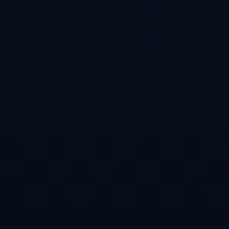
后照例没有少抱怨，但社交媒体上的拿他开涮声浪一点不小：“
更高的平台，还在和各种名不见经传的对手拉锯。”所谓“穆里
集体拉胯的无奈——不是某个人掉队，而是整个群体都在往下滑
看，这场球把尤文当前的结构性问题暴露得一清二楚。阿莱格里
赛场早已是高强度、高节奏、连续冲击的世界。尤文在中场的控
撕开铁桶阵的爆点，边路既缺速度又欠创造力，最终就是一种—
还能靠经验死守的风格，面对四流队时就显得格外尴尬：你既拿
右为难。
“欧洲四流”球队呢？他们的工资水平也许只相当于尤文一名主
甚至有过之而无不及。没有复杂的战术，更多就是“人盯人+快
上的错位，就足以让传统豪门胆战心惊。尤文在比赛最后阶段那
打出来的效果。
意甲，你会发现这并不是尤文或者罗马一家的问题。AC米兰、
意大利足球的防守气场、战术智慧，大部分还在，但整体身体素
占上风或者五五开的博弈。尤文这次差点被“四流”球队拿下，
不及时，对比赛节奏的适应慢半拍，迟早要被一些无名之师抓住