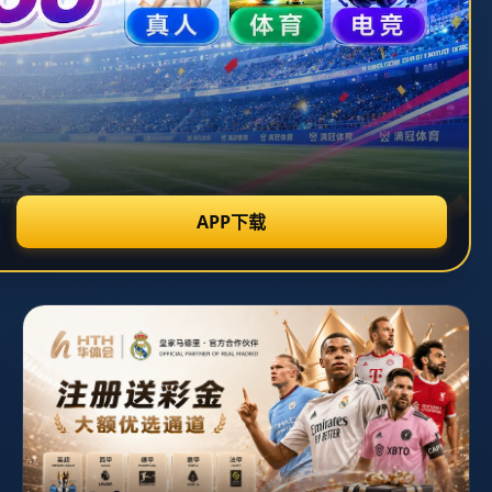
点】穆里尼奥乐去吧，尤文差点
AY
发布时间2026-07-06T10:34:14+08:00
一夜冷风，差点把意大利都吹感冒了。罗马主场输球，穆里尼奥
边，差一点翻船。赛后舆论场上，最具冲击力的声音就是那句—
但细想之下，却折射出如今意甲豪门在欧洲赛场的尴尬现实：昔
。
門鎖定勝局.
競爭激
擊敗了萊斯特
外援.