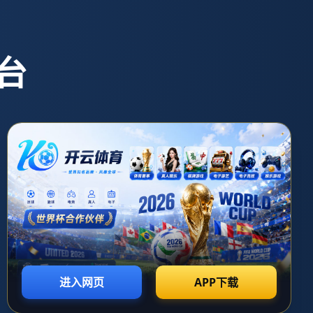
0571-7649031
联系我们
全国服务热线：
在
线
客
服