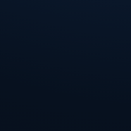
其实单看技术
体面。但真正
软的气场。相
一步、对抗差