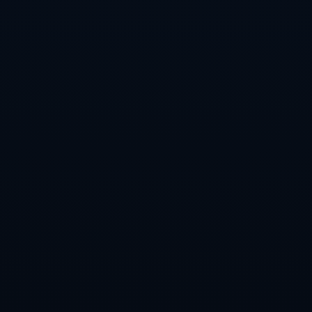
样的环境下，其实也并不好过。罗马的预算有限，阵容深度不足
在心理和身体上达不到那个标准，就很容易在这类“看似不难”的
角度看，现在意大利俱乐部的整体投入、球员水准和联盟竞争力
力吗？尤文这一晚的窘迫，其实某种意义上也替穆里尼奥“分担
奏对抗中被暴露差距。