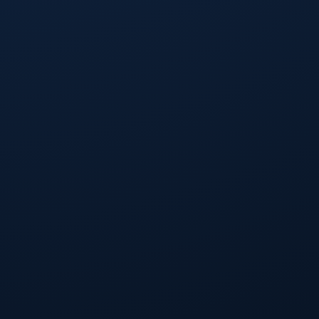
文半条替补线的对手，阿莱格里的球队踢得谨小慎微、
脚，前锋线接球不是背身就是回做，边路传中又失去了
们能从都灵老妇人身上拿分。”