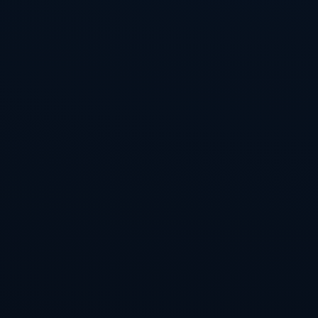
这时候，穆里