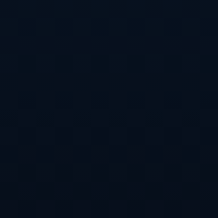
尼奥的名字就不可避免地被拉出来比较。罗马这边同样糟心，小