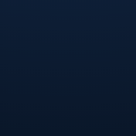
却完全不是这么回事。面对一个来自非主流联赛、总身价不如尤
佛是老旧发动机在湿滑赛道上艰难启动。中后场传导一脚慢过一
进攻配置，让任何一支四流球队都有了做梦的勇气——“也许我