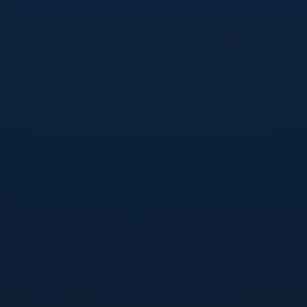
理解2026世界杯下注赔率的真正含义
在谈“我们该选择谁”之前,必须厘清一个常被忽略的事实 赔率
并不是结果,而是市场共识与风险控制的综合体现。简单说,赔
率高并不一定代表球队实力弱,而是资金、情绪、历史表现、
伤病信息被综合后的数字呈现。很多人习惯盯着“谁是第一热
门”,却忽略了隐含概率——也就是从赔率换算出的理论概率,
这才是2026世界杯下注时更值得参考的指标之一。比如一支
传统豪门,往往因为“名气溢价”导致赔率被压得很低,看似稳如
磐石,但换算成隐含概率后,你会发现其被市场高估的成分非常