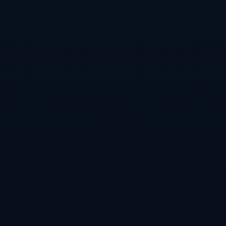
案例分析 从历史冷门看赔率盲区
纵观过去几届世界杯,每一次让人惊呼的冷门,其实都暴露出赔
率机制的盲区。某些球队在世界杯前夕缺乏足够的国际曝光
度,数据样本有限,导致模型难以准确评估真实战力,从而给出
略高的赔率;再加上公众资金更倾向于流入传统豪门,使得这些
低关注度球队的赔率长期被“压制在高位”。以此为参照,在
2026世界杯下注时,我们完全可以刻意寻找类似特征的球队 预
选赛表现稳定、阵容年龄结构合理、主帅战术风格清晰,但因
缺乏话题性而被忽视。当你发现一支球队在数据与场面表现
上远超媒体话题度,但赔率仍显“宽松”时,往往意味着一个具有
潜在价值的下注机会。