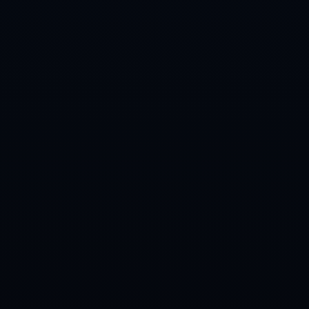
相关产品
世界杯投注官网：最新赛事投注攻略指南
世界杯下注：奖金最大化的秘笈分享
埃爾莫索未入選國家隊發表聲明：質疑法律保護措施.
F1迈阿密站：皮亚斯特里三连冠，迈凯伦强势霸占前两名