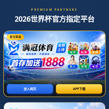
主页
>
新闻中心
新闻中心
2026世界杯下注赔率，我们该选择谁？
作者：BETWAY
发布时间2026-07-06T10:34:14+08:00
2026世界杯下注赔率我们该如何看懂热门与黑马