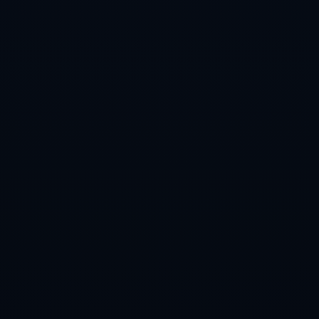
如何在2026世界杯下注赔率中做出理性选择
归根结底,当我们问“我们该选择谁”,答案并不是一个单一球队
的名字,而是由多个步骤组成的过程。第一,先锁定三至五支你
真正了解的球队,包括至少一支传统强队、一到两支潜在黑马
以及一支主办国或地缘优势球队;第二,不要只盯着夺冠赔率,
拆分为多种玩法 小组赛、晋级轮次、进球数、球员表现等,分
散风险;第三,及时跟踪伤病、舆论与临场状态,避免依赖早期
印象下注。对绝大多数参与者而言,2026世界杯更像是一场信
息博弈而非单纯的运气游戏,真正值得追求的并不是一次性押
中终极冠军,而是在一长串赔率选择中,不断提高自己判断的正
确率。当你拥有一套清晰的筛选逻辑、资金管理策略和信息
更新机制,所谓“我们该选择谁”,答案自然会在一个个比赛日中
逐渐显露。
上一篇：世界杯外围平台玩法全攻略解析
下一篇：世界杯外围投注心得分享，助你稳赢