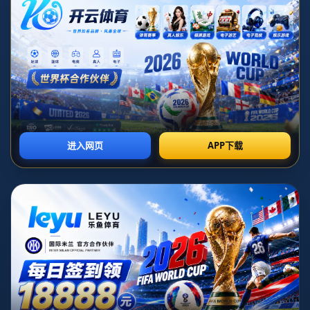
防控与可持续发展的关键议题。
服务质量评价的核心维度