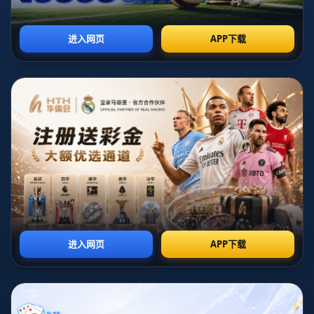
要对世界杯买球平台的服务质量进行相对客观的衡量，需要
构建多维度的评价框架。从用户视角看，通常会重点关注几
个方面 其一是平台的安全与合规性，包括资金托管机制、数
据加密技术、实名认证流程和反洗钱监控等。如果一个平台
在监管牌照、隐私保护和风险提示方面明显缺失，即便界面
美观、玩法丰富，也很难被视为高质量服务提供者。其二是
交易与结算的可靠性，世界杯期间投注频率和金额都可能急
剧上升，平台是否能做到赔率透明、投注记录可追溯、赛后
结算及时且规则公开，是衡量其可信度的重要标准。其三是
用户体验与技术性能，涵盖界面设计、功能布局、页面响应
速度以及在关键赛程中的系统稳定性等。稳定的服务器与合
理的并发处理能力，能避免在热门比赛临近开赛时出现卡顿
甚至崩溃。其四是客户服务与问题处理效率，包括客服响应