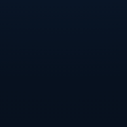
结合实际案例可以更清晰地理解服务质量评价的价值。以某
在上一届世界杯期间迅速走红的线上平台为例，该平台早期