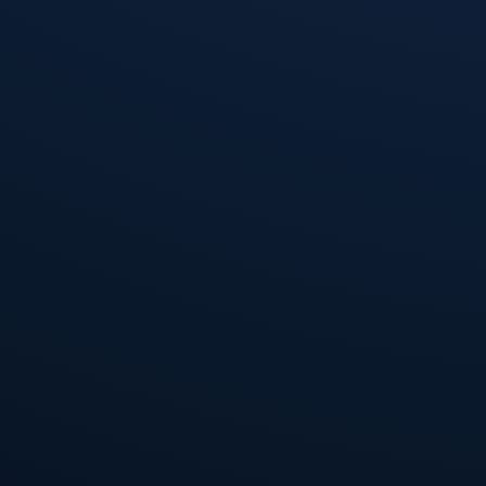
邮箱：admin@zh-cng-betwaysports.com
地址：天津市市辖区南开区体育中心街道