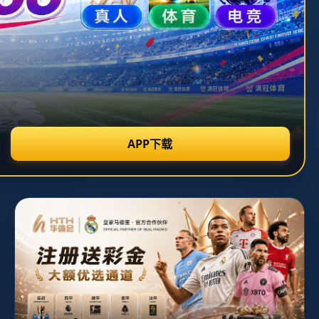
杯买球入口平台多样对比分析
AY
发布时间2026-07-06T10:34:14+08:00
口平台多样对比分析与理性选择
界杯的临近,围绕赛事展开的在线互动总会迅速升温,其中就包
几年不断冒出的新兴移动端平台,都在通过界面优化、赔率调整
系统的对比分析,用户往往只能凭感觉“蒙选”,不仅体验不佳,还可
度与用户体验
几个维度,对世界杯买球入口平台进行多样对比,就
基础门槛
多么华丽,活动力度多么诱人,安全性始终是世界杯买球入口平台
绍页展示牌照或资质信息,包括是否获得权威机构认证、是否采
有清晰的
隐私政策、资金托管说明和风控机制
,避免在来历不明