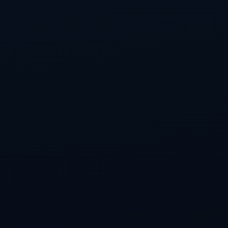
好。综合对比后不难发现,目前主流世界杯买球入口平台大
类则主打
多维玩法与实时互动
,例如球员进球数、角球数
说,玩法不在多而在精,只需几种基础投注选项即可满足参
的平台,以便根据不同球队状态制定更灵活的策略。关键在
及时上线小组赛晋级相关玩法、是否提供淘汰赛加时赛和点