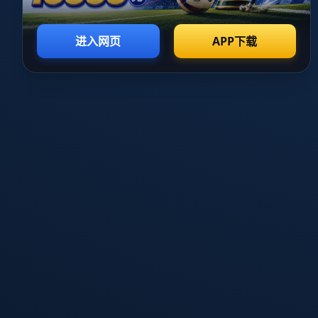
在一场备受瞩目的欧战赛后新闻发布会上，奥林匹亚科斯主帅在谈
媒体找到所谓
到当下欧洲足坛的焦点人物阿隆索以及豪门皇家马德里时，给出了
和信息泄露风
颇为冷静而中肯的评价。他表示，阿隆索无论是在球员时代还是如
今的教练阶段，都展现了非凡
或小广告传播
北青：國足抵達多哈首日“惡補”裁判規則課！.
**國足抵達多哈首日 “惡補”裁判規則課！如何應對國際賽場
挑戰？** 在即將開啟新一輪世預賽的關鍵時刻，中國男足已
順利抵達了卡塔爾多哈，備戰即將到來的比賽。而此次備戰的
一個亮點卻讓不少球迷感到頗
國足排名第86：迎來巔峰之期？.
**國足排名第86：迎來巔峰之期？** 國足，又一
次成為焦點。隨著新一期國際足聯（FIFA）世界
排名的公佈，中國男足以第86名的成績引發了熱烈
討論。這一排名，雖然談不上“巔峰”，卻成為近期
國足最
联系我们
联系人：BETWAY
手机：15059549068
电话：0571-7649031