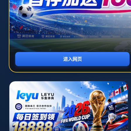
主页
>
新闻中心
新闻资讯
新闻中心
世界
世界杯竞猜官网：全新会员制度尊享贵宾服务
世界杯竞猜官网全新会员制度解析与贵宾体验升级 在世界杯
这样全球瞩目的赛场之外,还有一片同样热闹的线上战场——
作者：BETW
各大世界杯竞猜官网争相推出全新会员制度,用更精细化的服
务打动热爱足球和数据分析的玩家。
世界杯买球入
世界杯下注入口：细节决定成败的关键
随着每一届世
世界杯下注入口细节决定成败的关键 前言 在每一届
网站,还是近
世界杯中，场上球员的脚法与战术固然吸睛，但真
正决定结果的往往是那些不为大众注意的细枝末
中,如果缺乏
节。投注者思考“世界杯下注入口”时，如果能把握
性、数据透明
微妙的节奏与隐藏的
拜仁vs美因茨：凯恩领衔，伊藤洋辉、金玟哉、卡
平台安全性是
拜仁慕尼黑与美因茨的德甲对决，在赛前就因为几位关键人物的名
字而被赋予了更多话题性：一边是今夏重磅加盟、火力全开的“9号
无论平台设计
先生”哈里·凯恩领衔拜仁锋线；另一边，则是美因茨阵中逐渐站稳
底部或应用介
脚跟的日本后卫伊藤洋辉
奥林匹亚科斯主帅：阿隆索需要时间；皇马有实力
查看平台是否