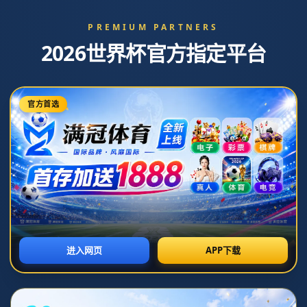
主页
>
新闻中心
新闻中心
世界杯投注官网：零基础玩家入门攻略
作者：BETWAY
发布时间2026-07-06T10:34:14+08:00
世界杯投注官网入门全景指南
足球焰火再次点燃，零基础玩家被世界杯投注官网的热度吸
引，却同时被专业术语和玩法规则拦在门外。在这一场信息
密集的赛场，前言更像一张入场票——它不仅告诉你规则，
还教你如何玩得安全、高效、甚至优雅。为了回应这种需
求，本篇以“零基础玩家”视角设计路径：从辨别官网、掌握
玩法，到利用数据和资金管理构建自我策略，帮助新人避免
盲目投入，也让原本略显冰冷的博彩平台变得可学习、可掌