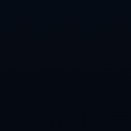
新闻资讯
世界杯正规竞猜平台：合法合规性是保障第一前提
2026-08-06
薩頓談B費：他不是合格的曼聯隊長 他應該展現領導素質非指責裁判.
2026-08-06
足協祝賀國足晉級12強賽.
2026-08-06
世界杯投注平台：如何识别黑平台风险
2026-08-06
世界杯下注入口：细节决定成败的关键
2026-08-06
全能世界杯竞猜APP，轻松掌控赛事
2026-08-06