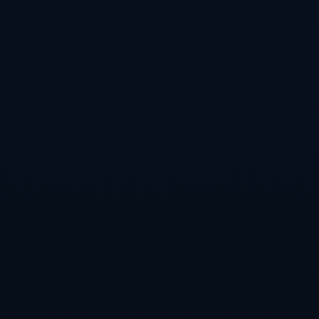
均超60%，且德方核心中场伤停。聪明的新手并非盲从首页
推荐，而是切换至“进球时段”与“角球数”页面，对比双方节
奏差异，再在“专家观点”栏目中核对独立意见。最终，他们
可能选择更符合数据逻辑的“西班牙受让胜”或“德国进球数小
于1.5”。这样的流程体现了“平台信息—个人分析—投注动作”
一体化操作的价值。
辅助功能使用
部分世界杯竞猜平台提供“智能投注助手”“陪练
模式”或AI分析模块。使用这类功能应秉持验证态度：先让工
具生成策略，再用自己的理解逐条确认。例如“AI串关推荐”
给出四场组合，新手可拆解每一场的理由，若理由与个人分
析相符，再决定是否跟随，否则宁可舍弃也不盲目执行。
心理与节奏管理
快速上手并不等于急于求成。初期目标应是
“建立操作节奏”：赛前两小时完成资讯收集，赛前半小时确
定投注单，赛事进行时仅做风险控制，不随意加注。出现连
续失利时，立即停止投注，回顾操作日志，以免情绪驱动造
成资金断崖式下滑。
前提示
世界杯竞猜平台的体验感取决于用户对流程的拆解能
力与对风险的敬畏意识。新手在短期内做到“页面熟练+玩法