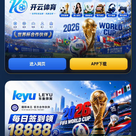
迭代交互方式和数据呈现。新用户面临的最大挑战并非赢
面，而是如何用最少的学习成本换取最清晰的操作体验。清
楚这一点后，便可顺序接触核心功能：赛事筛选、玩法选
择、投注单确认与资金管理。平台的每一个按钮都有其指向
性，很多“看不懂”的问题往往源自错过了系统提示或忽视了
赔率变动提醒。
信息场景辨认
登陆后首先观察首页的区块划分。大多数世界
杯竞猜平台将“热门赛事”“推荐玩法”“即时赔率”置于视觉中
心，右侧或下方则展示数据图表与比赛倒计时。新手可逐一
点击查看赛事详情，重点关注盘口说明、赔率刷新频率以及
可选玩法（胜平负、让球、大小球、半全场等）。若平台提
供“试玩模式”或“虚拟投注单”，建议优先体验，这既能熟悉
按钮位置，也能在无资金风险情况下理解“投注金额—预期收
益”之间的关系。
资金路径布置
在正式投注前，完成实名认证和资金路径设置
至关重要。首选方式通常是绑定银行卡或第三方支付平台，
充值过程需确认到账速度与手续费政策。部分平台提供“首充
返利”或“流水返现”，但置于限额和时间条件内，新用户应谨
慎阅读活动细则，避免因忽视规则造成资金不到账或无法提