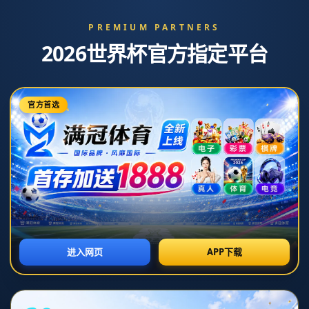
主页
>
关于
公司简介
专注于个人健康管理，结合营养学、运动学和心理学，提供
定制化的健身计划、健康饮食指南及心理调节技巧，帮助用
户提升整体健康水平，改善生活质量，预防常见疾病，享受
积极、充实的健康生活。提供全面的科技新闻与产品评测，
涵盖智能设备、虚拟现实、人工智能等前沿科技领域。帮助
用户了解最新的科技趋势、产品功能和市场动态，提升消费
者对科技产品的认知与选择能力，享受科技带来的便利与创
新。致力于提供全面的企业人力资源管理解决方案，涵盖招
聘、员工培训、绩效评估等方面。通过先进的HR技术和个性
化的服务，帮助企业吸引、培养和留住人才，提升员工满意
度，推动企业的长远发展和竞争力。