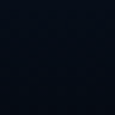
新闻资讯
巴西对决哥伦比亚能否冷门频出预测和分析冲击小组第一之路
2026-08-06
滕哈赫談德比戰：我們期待精彩對決的到來，球隊和我對此都感到非常興奮！.
2026-08-06
世界杯外围赛程表及重要日期汇总
2026-08-06
2022年歐洲超級杯決賽球場.
2026-08-06
老將潘德夫首秀進球 北馬其頓雖敗猶榮.
2026-08-06
英超第5輪利物浦2-1紐卡斯爾聯 菲爾米諾扳平卡瓦略補時絕殺.
2026-08-06