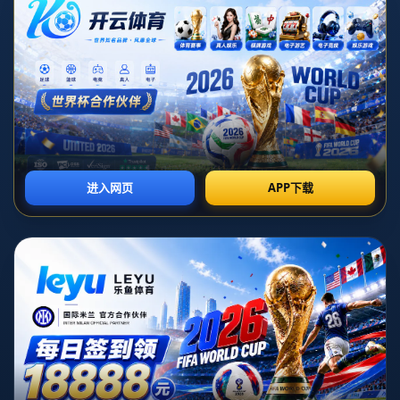
亚持续的稳健表现。
### 拉什福德的卓越表现
在此次投票中，拉什福德的高票当选并非意外。他在整个赛
季中表现优异，不仅频频进球，还在**关键时刻为球队提供
助攻**。在这场比赛中，拉什福德凭借出色的速度、灵活的
脚法以及精准的射门，再次证明了他为何是曼联的锋线尖
刀。
一个令人难忘的瞬间出现在比赛的第60分钟，拉什福德抓住
对手防守漏洞，疾速突袭至对方禁区，以一记精准的低射直
入网窝。这不仅点燃了全场球迷的热情，也成为球队赢得比
赛的关键分数。这样杰出的单兵作战能力，正是球迷钟爱他
的原因。此外，拉什福德的运动天赋和拼搏精神，也让他在
球迷心中占据了特殊的地位。
### 德赫亚的继续稳定
虽然德赫亚未能拿下最高票数，但他的表现依然稳健，让他
**稳居曼联的守护神**。在比赛中，德赫亚多次贡献精彩扑
救，尤其是在对方连续几次猛攻之下，展现了其出色的反应
速度和扑救能力。