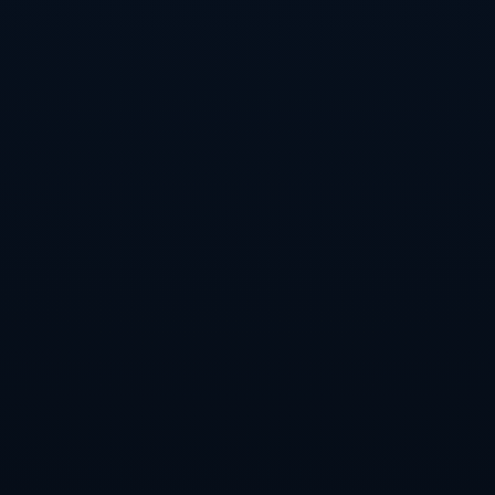
上一篇：英超第8輪阿森納vs曼城前瞻 巔峰對決誰能翻盤升上位？.
下一篇：中國女排總教練郎平的國籍.