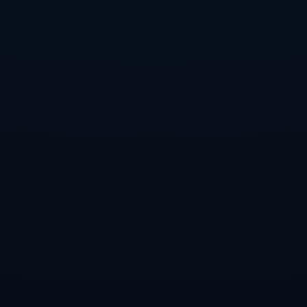
热刺的此笔潜在交易不仅仅是增加即战力，而是着眼于未来
发展的长远投资。通过对新秀更高效的培养体系，热刺期望
能复制或超越利物浦的成功，重新树立起在欧洲赛场的竞争
力。
### 沃斯科维奇的未来展望
对于沃斯科维奇来说，加入热刺是一个重要的职业里程碑，
这将为他提供更高水平的平台去展现自己。在英超这样的顶
级联赛中征战，无疑将提高他的技术水平和职业素养，而热
刺的悉心培养将帮助他更快地适应激烈的赛事节奏并成长为*
顶尖后卫*。
此消息为球迷带来了一股新风，沃斯科维奇也将成为诸多年
轻球员的榜样，其成长轨迹备受关注。在这样一位潜力新星
加盟后，托特纳姆热刺的未来后防将增加不少看点与期待。