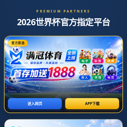
主页
>
新闻中心
新闻中心
羅馬諾：熱刺接近簽下克羅地亞16歲天才中後衛沃斯科維奇.
作者：BETWAY
发布时间2026-07-06T10:34:14+08:00
**热刺锁定克罗地亚天才沃斯科维奇：未来中后卫的冉冉新
星**
在当今竞争激烈的国际足球舞台上，年轻才俊无疑是各大俱
乐部争相角逐的宝贵资源。*托特纳姆热刺*（Tottenham
Hotspur），作为英超劲旅，近年来在球探和引援方面投入了
巨大的精力，尤其是对潜力新星的发掘。如今，这支球队迎
来了一位备受关注的天才——克罗地亚16岁中后卫**沃斯科
维奇**（Vusković）。根据著名转会专家*羅馬諾*（Fabrizio