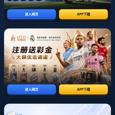
托特纳姆热刺此举无疑是希望通过引进沃斯科维奇这样的年
轻球员来*增强后防线实力*。在过去的几个赛季中，热刺在
防守端的表现屡屡受到质疑，因此引进拥有巨大潜力和未来
发展的青训新星成为了他们的重要策略。沃斯科维奇的到来
不仅可以为热刺注入新鲜血液，更能在长期中为球队的防线
注入持久的活力。