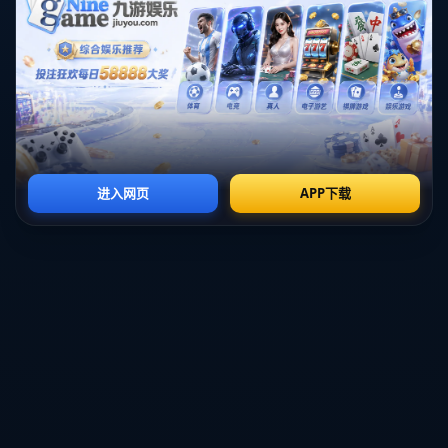
反观公牛队，本赛季对球星的单一依靠较为明显。拉文虽有
能力独自扛起球队，但整体战术体系显得略显单薄，与灰熊
的差距不言而喻。本场比赛的结果或许为公牛敲响警钟：如
果想更进一步，仅仰仗个人能力并不足够，需要从根本上提
升团队协作能力。
### 球星碰撞与团队更高维度的体现