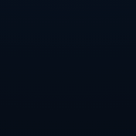
篮球永远是一项兼具个人与团队价值的运动，**小皮蓬的高
效发挥，韋爾斯的火力贡献，以及灰熊全队的团结一致**，
共同铸造了这场精彩的胜利。球队的战术成熟也直接影响了
战局的倾向，而这些要素相互结合，塑造了一场充满看点的
比赛。
归根结底，灰熊队的胜利不仅折射出NBA比赛日益强调战术
团队化的趋势，也让人们更期待未来多名年轻球员在赛场上
的表现。随着这场比赛尘埃落定，联盟的格局也在发生着潜
移默化的改变，而“团队篮球”无疑将在更多比赛中占据举足
轻重的位置。
上一篇：穆斯卡特：鮑世蒙配得上首發，球迷們很享受海港的攻勢足球.
下一篇：卡裏烏斯與利物浦合同到期將在夏天自由身離隊.
新闻资讯
2026世界杯竞猜：如何制定最佳投注策略
2026-08-09