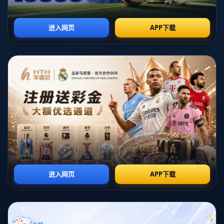
### 灰熊展现团队篮球的风采
值得一提的是，灰熊本场比赛不仅仅依赖于个人能力，而是
将**团队篮球**发挥到了极致。比赛中，多名球员均有不俗
的贡献，替补和主力间无缝衔接，既保证了场上的进攻节
奏，也最大程度分散了公牛的防守压力。从快攻到阵地战，
灰熊无论在速度、空间利用还是身体对抗上都占尽上风。
这场胜利的另一个亮点是，灰熊有效地限制了公牛头牌球星
紮克·拉文的全面发挥。尽管拉文砍下了**29分**，但却难以
抵挡灰熊多点开花的攻势。**拉文虽表现不俗，但在与灰熊
的严密防线对决中，仍显得有些孤立无援**。
### 数据背后的篮球哲学
灰熊队在比赛中展现出的策略和执行力格外值得称赞。连续
的团队配合不仅有效提升了得分率，也避免了单一明星被过
度依赖的问题。实际上，以团队为核心的打法在近年来的
NBA越来越受关注。例如金州勇士的“水花兄弟”时代不仅依
靠库里的三分能力，更得益于整个团队无私、流畅的传球体
系。灰熊同样深谙这一哲学，不断磨练全队的默契度，终于
以 **8人得分上双这样的精彩数据**赢得比赛。