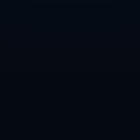
英超最佳教練候選名單出爐：騰哈格落選 埃迪·豪黑馬入圍！.
2026-08-08
相关产品
2020歐洲杯威爾士陣容名單.
遭荷甲取代跌出五大聯賽！大巴黎獨木難支 法甲歐戰成績低迷現衰落！.