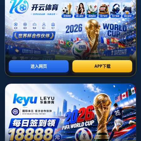
---
## **伊迪芬斯·利馬：小國大夢的踐行者**
安道爾或許不是足球強國，但伊迪芬斯·利馬讓全世界注意到
了這個僅有人口7萬多的小國。他於1997年正式進入國家隊，
從此在經歷了高達26年的漫長國家隊生涯後，利馬成為了吉
尼斯紀錄認可的「職業足球歷史上效力國家隊時間最長的球
員」。這段統治級的足壇歷史，不僅是數字的累積，更是毅
力的象徵。
利馬所在的多數比賽中，安道爾面對的都是世界排名遠高於
自己的對手。*即便如此，利馬每日在場上堅持拼搏，展現出
難以掩蓋的榮耀感。他全身心投入這支小國球隊的故事，當
之無愧地成為年青球員心目中的榜樣。*
---
## **最後一場比賽：情感與敬意交織**
2023年，安道爾對陣瑞士的歐洲國家盃外圍賽，是利馬的告
別戰。這場比賽充滿深意，雖然比分不敵強大的瑞士隊，但
利馬以堅毅的精神完成全場，為他數十年的國家隊職業生涯
畫下了完美的句點。他在比賽結束時流下的淚水，成為安道
爾足球史上最動人的一幕之一。*「國家隊的每一分鐘都是屬