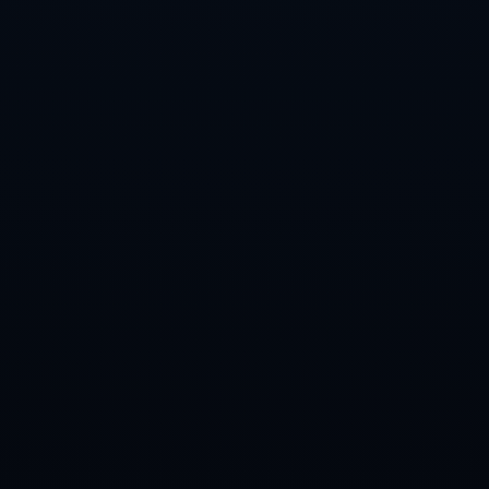
相关产品
付政浩說楊政和崔永熙追夢NBA大同小異 可惜前者為何不再奮力一搏.
歐文30分6助攻9籃板 格萊姆斯24分 獨行俠輕松擊敗爵士實現三連勝.