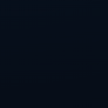
议判罚的背后，我们需要重新审视**德甲裁判机制及
起类似事件表明，它在实际操作中仍存在诸多漏洞。例如，
。
大联赛之一，其裁判判罚的权威性与透明性对于联赛形象
环境。