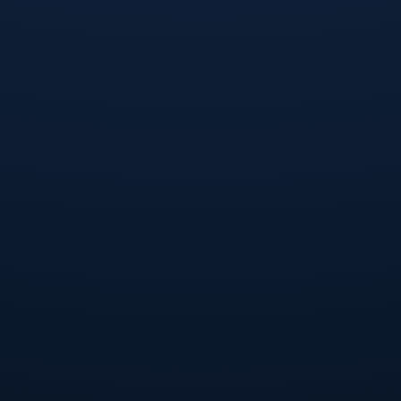
判一：疑点重重的越位进球**
争议出现在上半场第27分钟。当时，法兰克福前锋在禁区内抢点
特球员第一时间向裁判抱怨，但当值主裁判经过与视频助理裁判（
果是显而易见的。法兰克福凭借这粒进球迅速调整战术，而多特
比赛节奏的彻底改变。有媒体发表评论称，**“这次越位误判，让