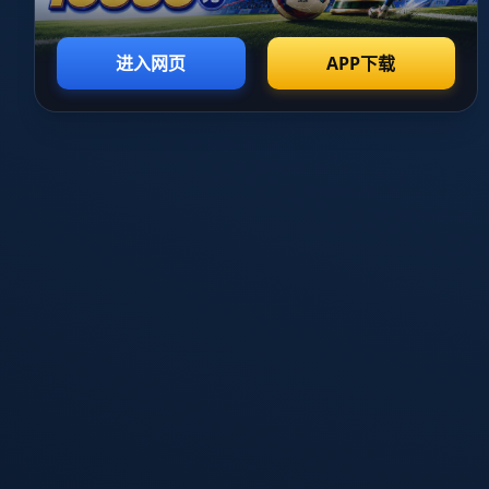
世界杯安全下注平台打造高信誉投注环境的关键要点 每逢世
界杯，投注热度都会被推向巅峰，大量新手与老玩家同时涌
入，各类“高赔率”“稳赚不赔”的广告也随之铺天盖地而来。在
这样的信息洪流中，如何找到一个
中國女足創世界杯歷史最差戰績 水慶霞：看到與強隊的差
在2023年的女足世界杯中，中国女足创下了历史最差战绩，这一结果无疑
感到失望。然而，这也是一个重新审视自身，看到与世界强队之间差距的契
**水庆霞**，作为球队的主教练，透过这次经验教训，强调
世界杯买球入口：手机操作详细步骤
世界杯买球入口全流程指南 前言 随着世界杯的热
度不断升温，越来越多的球迷期望通过合规渠道参
与互动，而“世界杯买球入口：手机操作详细步骤”
成为近期的高频搜索。在信息繁杂、真假难辨的环
境里，掌握安全、
联系我们
联系人：BETWAY
手机：15059549068
电话：0571-7649031