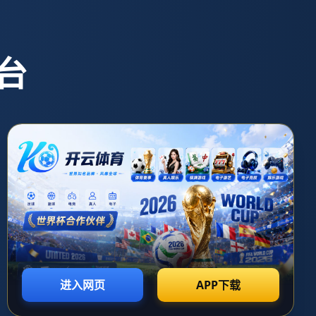
0571-7649031
联系我们
全国服务热线：
在
线
客
服