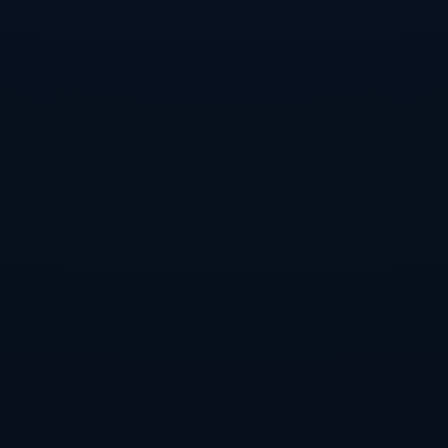
我们的努力付诸东流。”** 实际上，在如此关键的比赛中裁判