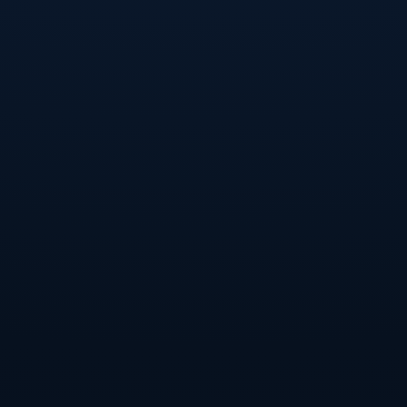
判二：关键点球的反转结果**
争议镜头让多特陷入困境，那么第65分钟的点球判罚则彻底点
后卫在防守时明显有犯规动作，导致多特边锋摔倒。裁判最初果
，理由是“接触不足以构成犯规”。
让多特教练组愤怒不已，还直接导致了场边的一阵骚动。多特主