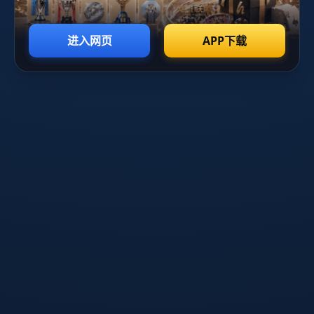
距.
令球迷
机。