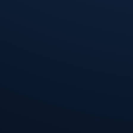
---
邮箱：admin@zh-cng-betwaysports.com
### **误
比赛的第一大
地址：天津市市辖区南开区体育中心街道
位置**。多
这一决定的后
的打击，更是