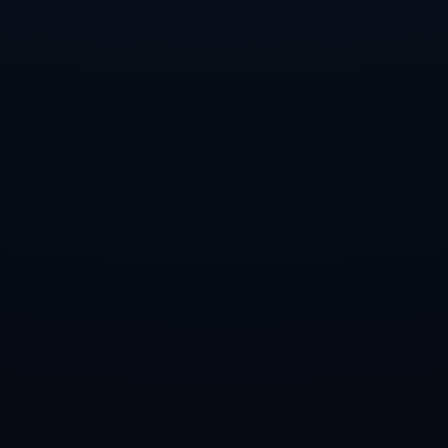
德甲：多特蒙德2比0霍芬海姆
2026-08-07
西班牙足球甲級聯賽直播平臺.
2026-08-07
马卡：阿隆索自己也不知道，是否有足够的时间带
2026-08-07
庫明加表示庫裏和追夢復出讓大家的情況變得更輕松.
2026-08-07
相关产品