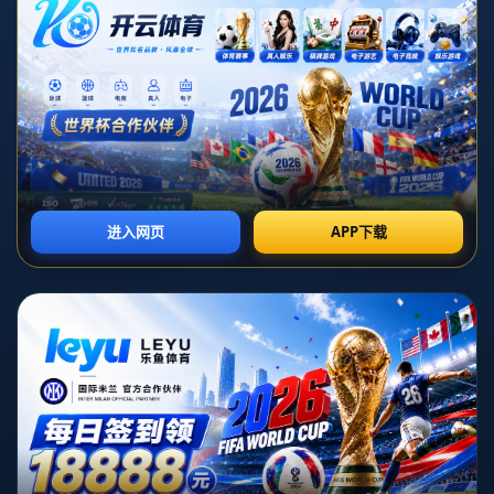
**比赛回顾：弗赖堡的高效反击**
比赛伊始，拜仁慕尼黑以强大的攻击力迅速占据场上主动
权，并在上半场通过一次定位球机会，由后卫帕瓦尔攻入一
球，取得领先。然而，这并未让弗赖堡失去斗志。凭借顽强
的防守和精准的反击策略，弗赖堡在下半场开始反扑，并在
关键时刻由格里弗中场实现了一记漂亮的任意球破门。
这一进球极大地鼓舞了弗赖堡的士气，他们继续施加压力，
最终又通过一记点球锁定胜局。**这场比赛，弗赖堡的反击
战术可谓运用得当**，不仅遏制住了拜仁的进攻，同时展示
了自己一击致命的能力。
**战略失误：拜仁的战术顽疾**
拜仁慕尼黑一向以其强大的进攻体系和灵活多变的战术而闻
名，但在重要的淘汰赛阶段，常常因为轻敌或不够稳健的后
防而遭遇败绩。**此次痛失德国杯桂冠，亦反映出拜仁在防
守和门将位置上的薄弱环节**。一直以来，这些问题都未能
获得有效解决，也是球队屡屡无法在关键赛事中占据绝对优
势的原因之一。
同时，这场比赛的失利也让拜仁的主教练面临更大的压力。
在多线作战的情况下，如何更好地调配阵容，确保主力球员