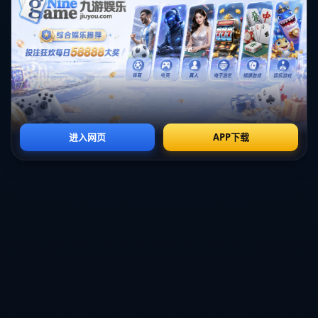
在分析这一场德甲豪门的失利时，我们也应看到，足球比赛
的不确定性以及战术运用的多样性才是这项运动的魅力所
在。**尽管拜仁止步八强**，但这场意外失败或许为他们提
供了反思调整的契机，并可能在接下来的赛季中，以更强大
的姿态重回争冠之路。
上一篇：中國足協杯直播平臺.
下一篇：損失慘重！巴薩9人身價下跌 球隊總身價蒸發了5.1%！.
新闻资讯
巴特勒最後一份大合同下的策劃：明年跳出合同勇攀頂薪之路.
2026-08-07
西甲第9輪巴塞羅那5-2皇家貝蒂斯 格子傳射建功梅西替補雙響.
2026-08-07