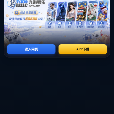
的足球世界，这是他们期待已久的盛宴。
在这个过程中，我们不免回忆起那年的经典时刻：德国队在
克洛泽、波多尔斯基等球星的带领下，迈向最后四强的激情
岁月。而薩內想要复刻这些成功的原因显而易见——不仅是
为了光荣和胜利，更是为了一份坚守的足球梦。
*因此，正如薩內所希望的那样，2024年欧洲杯不仅是一场体
坛盛会，更是一场梦想与记忆的融合与延续。德国有机会再
次闪耀全球，这不仅是足球的传奇，更是文化的庆典。*
这样，2024年的夏天势必将充满期待与活力。薩內的目标明
确，他希望能够再次让人们体验到那种充满魔力的时刻，与
此同时，他也期待自己能在这样的大舞台上，更加闪耀动
人。
上一篇：足協罰單：天津津門虎球員楊帆因掌摑被禁賽5場+罰款5萬.
下一篇：米西罰球不算有效的背後秘密 威少的微妙動作原來是誘因.
新闻资讯