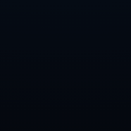
世界杯下注APP：即时比分与分析同步更新
中国三将齐聚田径世锦赛110米栏半决赛
英超第10輪利物浦2-2布萊頓 亨德森開場閃擊馬內破門.
WTT多哈冠军赛：梁靖崑三局完胜挺进男单16强