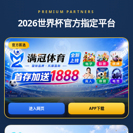
主页
>
新闻中心
新闻中心
米西罰球不算有效的背後秘密 威少的微妙動作原來是誘因.
作者：BETWAY
发布时间2026-07-06T10:34:14+08:00
### 米西罚球不算有效的背后秘密：威少的微妙动作原来是
诱因
在NBA比赛中，罚球是最基础，也是最能直接影响比赛走势
的得分方式。**罚球得分的有效性**，往往决定了比赛的关
键胜负。然而，在赛场上，一个由威少（拉塞尔·威斯布鲁
克）的“微妙动作”引发的特殊事件，竟导致米西（假设的球
员名）的罚球被判为无效。这个事件背后究竟隐藏着什么样
的秘密，成为许多球迷热议的焦点。本篇文章将带你揭开其