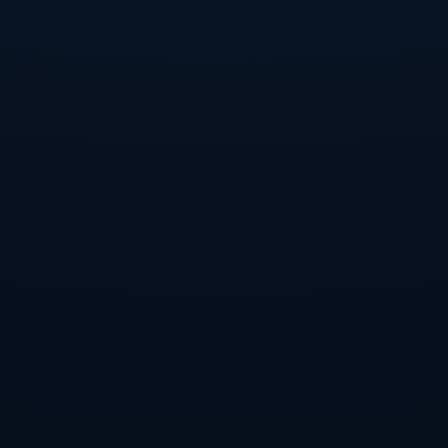
米西的罚球为何被判无效，除了威少的干扰外，还与米西自
身的动作有关。据裁判组表示，米西在罚球过程中出现了**
规则违规**。具体来说，他可能因威少的动作分散了注意
力，导致出手前过度停顿，或者出现了越线行为——这些都
是NBA规则中严禁的。
值得注意的是，*罚球时的技术违规*通常是因为罚球者心理
压力过大，导致动作不自然。这种情况下，不仅罚球不能得
分，还可能被记为失误，进一步打击罚球者的信心。从这一
角度来看，威少的“微妙动作”确实成功对米西施加了心理影
响，但裁判最终判罚无效，更强调了罚球者需具备足够的心
理素质以及对规则的掌控。