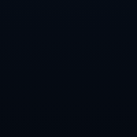
意甲第4輪薩索洛0-0AC米蘭 邁尼昂撲點弗洛倫齊傷退.
2026-08-09
記者解讀 卡斯特羅熱身戰績不佳 沙超杯或成最後機會.
2026-08-09
中國足協宣布與李鐵續約至2026年.
2026-08-09
武磊入圍亞足聯世預賽最佳球員評選名單.
2026-08-09
历史回顾：1月15日双色球开奖号码汇总
2026-08-09
相关产品