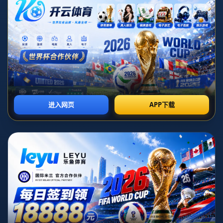
中的真相。
---
### **罚球无效判罚：从米西事件说起**
事情发生在一场激烈的常规赛中，当时米西站在罚球线，准
备执行可能影响胜负的罚球。然而，裁判哨响后，令人意想
不到的一幕发生了：米西的罚球被判为无效！根据赛后裁判
组的解释，米西的罚球无效与威少的一次**“干扰性动作”**