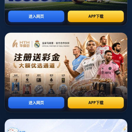
息息相关。虽然威少没有接触到米西，也未站在罚球线附
近，但他的动作却直接影响了比赛规则的判定。
这引发了球迷们的疑问：比赛规则中，对罚球干扰和技术违
规的定义究竟有多严格？威少的动作是否真的在无形中“诱
导”了米西的违规？
---
### **威少的“微妙动作”：心理战的巧妙运用**