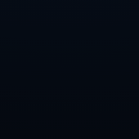
馬爾蒂尼確認多納魯馬離隊 邁尼昂或加盟米蘭取代其位置.
2026-08-06
相关产品
世界杯安全下注平台：最佳信誉投注选择推荐
迈阿密国际即将引发热潮 2月4日对决香港明星队的精彩赛事