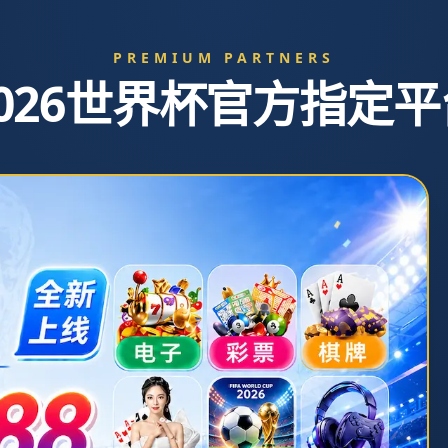
首页
关于我们
产品服务
新闻中心