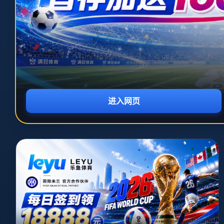
主页
>
新闻中心
新闻资讯
新闻中心
21／
葡超冠軍出爐！本菲卡2分優勢末輪奪冠！.
# 葡超冠军出炉！本菲卡2分优势末轮夺冠！ **谁能掌控
尼德裏
葡超赛场的王者之座？答案终于在本赛季末轮揭晓！**
作者：BETW
本菲卡凭借顽强的表现，以微弱的**2分优势**力压宿敌
波尔图，成功加冕2022/23赛
# 21/22
披紅黑21號戰袍 米蘭官宣簽下丘庫埃澤！.
**欧洲冠军
**披紅黑21號戰袍 米蘭官宣簽下丘庫埃澤！** 在歐洲足
赛无疑成为了
球轉會市場上，每一筆交易都可能成為改變球隊命運的
關鍵。近期，AC米蘭宣佈簽下來自尼日利亞的天才球員
送点，最终以
丘庫埃澤，這項交易無疑成為球迷熱議的話
## 比赛背景
拜仁球員薩內希望2024歐洲杯‘與2006年世界杯一樣成功’
**拜仁球員薩內希望2024歐洲杯‘與2006年世界杯一樣成功’！** *随着2024年欧
洲杯的临近，足球世界再度聚焦德国，而拜仁慕尼黑的明星球员勒魯瓦·薩
对此充满了期待与希望。薩內的愿景不
穆里尼奥五次欧战决赛全胜 塞维利亚能否终结这一神话