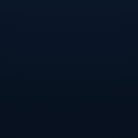
成尤文梦魇
出现在下半场。尽管上半场尤文展现了控场能力，但始终未能打破
区内防守动作过大送上点球**，杰拉德·莫雷诺罚进，尤文士
·托雷斯无人盯防一锤定音，将比分扩大到2-0。
是，在比赛最后阶段，德里赫特的手球再度送给比利亚雷亚尔点球
了尤文防线经验不足和心理脆弱的问题**，从78分钟到90分钟