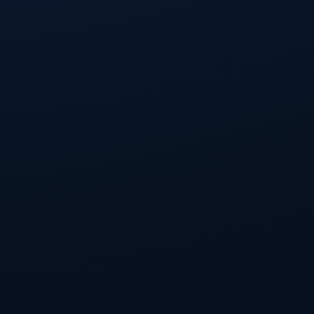
比利亚雷亚尔的顽强防线。**第78分钟，鲁加尼犯下
气明显下滑。仅仅十分钟后，比利亚雷亚尔通过角球再度打
机会。丹朱马轻松破门，将比分锁定为3-0。**连续的
，这支球队在短短十几分钟内接连崩盘。