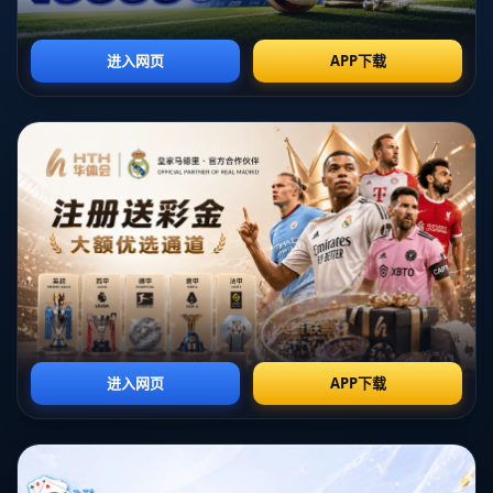
際轉會市場，希望能夠引進一些具備特定能力的球員來增強
陣容深度。這一“引援風暴”將幫助球隊在未來的亞冠賽場上
展現出更強的競爭力。近年來，隨著足球全球化進程的不斷
加快，各大俱樂部越來越偏愛擁有國際背景和豐富比賽經驗
的球員。去年，北京國安隊在亞冠賽前果斷出手簽下巴西中
場球員，這使得其賽季成績較之前有了顯著提升。
在*亞冠備戰*的過程中，泰山隊對訓練計劃進行了細緻的設
計，內容涵蓋戰術培訓、體能鍛煉和心理建設三大方面。通
過在韓國的集訓，球隊希望能更好地適應不同的比賽環境，
從而在亞冠賽場上展現出色表現。此外，泰山隊的教練團隊
將利用這段時間與球員進行深度溝通，挖掘每位球員的潛力
並激發他們在場上的戰鬥力。
面對不斷變化的足球環境和挑戰，山東泰山隊選擇在韓國進
行集訓備戰亞冠，並即將開啟的針對性引援措施，無疑是其
戰略布局的一部分。儘管未來的比賽充滿變數，但可以肯定
的是，泰山隊已為此做好了充分準備，並決心在亞冠賽場上
書寫新的輝煌歷史。