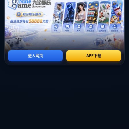
上一篇：迪巴拉談羅馬：盼明年3月後，我們仍在三線戰鬥！繼續感受球迷熱情！.
下一篇：法國足協開出重磅罰單 內馬爾停賽2場+緩刑1場.
新闻资讯
米西罰球不算有效的背後秘密 威少的微妙動作原來是誘因.
2026-08-06