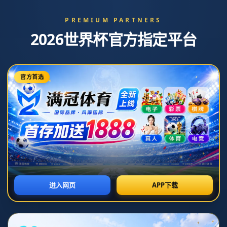
主页
>
新闻中心
新闻中心
山東泰山隊韓國集訓備戰亞冠 針對性引援即將到來.
作者：BETWAY
发布时间2026-07-06T10:34:14+08:00
**山東泰山隊韓國集訓備戰亞冠：針對性引援即將到來**